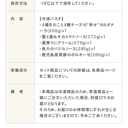
保存方法
-18℃以下で保存してください。
内 容
【冷凍パスタ】
・4種きのこと4種チーズの“幸せ”カルボナ
ーラ(300g)×1
・蟹と蟹みそのトマトソース(272g)×1
・濃厚うにクリーム(270g)×1
・魚介のバジルソース(285g)×1
・鹿児島産黒豚のボロネーゼ(260g)×1
栄養成分
セット商品についての詳細は、各商品ページ
をご覧ください。
備 考
・本商品は冷凍商品のため、常温商品と一
緒にご注文いただいた場合、別個口でのお
届けとなります。
そのため、お届けのお時間帯にずれが生じる
場合がございますので、予めご了承ください。