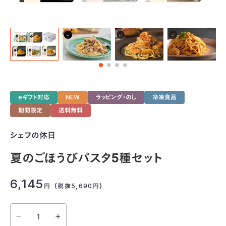
eギフト対応
NEW
ラッピング・のし
冷凍食品
期間限定
送料無料
シェフの休日
夏のごほうびパスタ5種セット
6,145
円
（税抜5,690
円
）