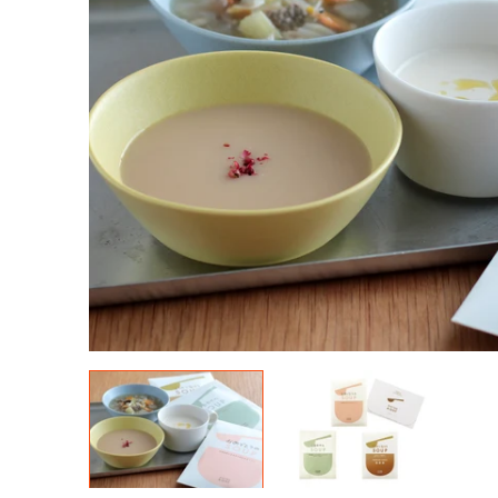
- ピエトロドレッシング
- 冷凍パスタ
- プチ
- シェフの休日
- 冷凍ピザ
- ドレ
- 冷凍ドリア・グラタン
- スー
- 調味料
- 食器・雑貨(常温便)
- 食器・雑貨(冷凍便)
- その他（常温便）
- その他（冷凍便）