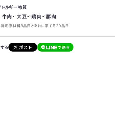
アレルギー物質
 牛肉・ 大豆・ 鶏肉・ 豚肉
特定原材料8品目とそれに準ずる20品目
アする