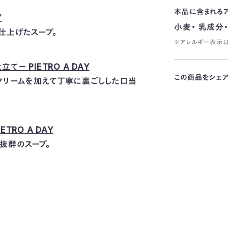
本品に含まれる
Y
小麦・ 乳成分・
仕上げたスープ。
※アレルギー表示は
－ PIETRO A DAY
この商品をシェ
クリームを加えて丁寧に裏ごしした口当
RO A DAY
抜群のスープ。