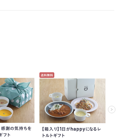
送料無料
送料無料
【箱入り】ピ
ギフト＜10食
】感謝の気持ちを
【箱入り】1日がhappyになるレ
ギフト
トルトギフト