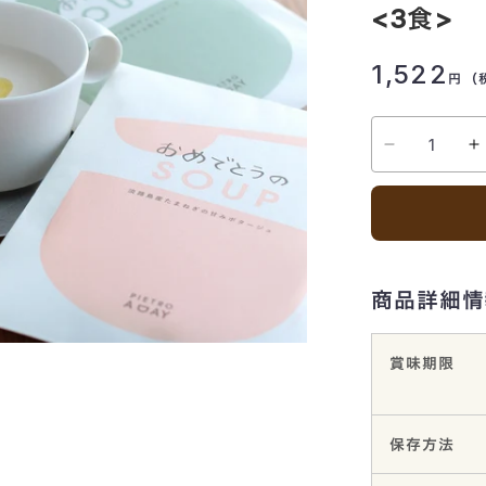
<3食>
ギフト
1,522
ッシングギフト
円
（
プギフト
商品詳細情
賞味期限
保存方法