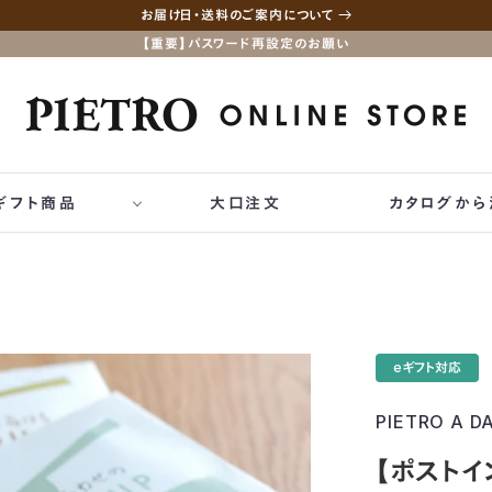
お届け日・送料のご案内について
【重要】パスワード再設定のお願い
ギフト商品
大口注文
カタログから
てのギフト商品
00円
祝い
祝い
eギフト対応
出物
PIETRO A D
い
【ポストイ
日祝い