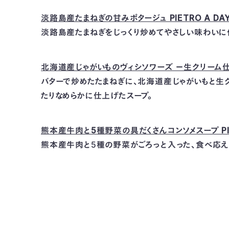
淡路島産たまねぎの甘みポタージュ PIETRO A DA
淡路島産たまねぎをじっくり炒めてやさしい味わいに
北海道産じゃがいものヴィシソワーズ －生クリーム仕立て
バターで炒めたたまねぎに、北海道産じゃがいもと生
たりなめらかに仕上げたスープ。
熊本産牛肉と5種野菜の具だくさんコンソメスープ PIET
熊本産牛肉と5種の野菜がごろっと入った、食べ応え