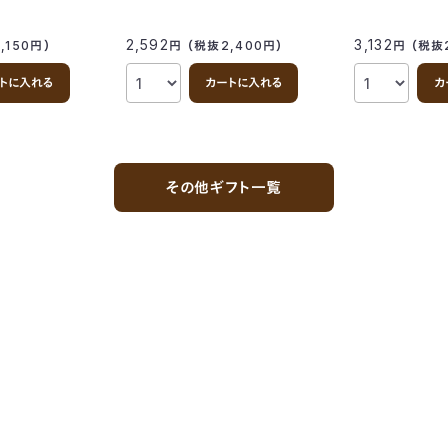
2,592
3,132
,150
円
）
円
（税抜2,400
円
）
円
（税抜
トに入れる
カートに入れる
カ
その他ギフト一覧