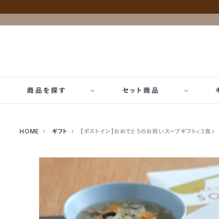
商品を探す
セット商品
ブランド一覧
アイテム一覧
価格一覧
- 自宅用セット
- すべ
- PIETRO A DAY
- ドレッシング
- 1,000〜3,0
HOME
›
ギフト
›
【ポストイン】おめでとうのお祝いスープギフト<3食>
- おためしセット
- 出産
- おうちパスタ
- カレー・シチュー
- 〜5,000円
- 結婚
- パットフッテ
- スープ
- 引き
- AGNESI
- パスタ麺
- 内祝
- 洋麺屋ピエトロ
- パスタソース
- 誕生