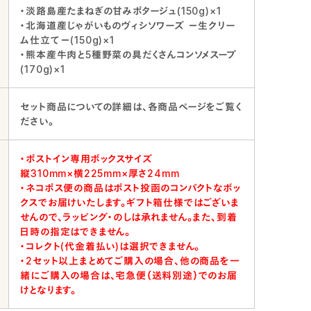
・淡路島産たまねぎの甘みポタージュ(150g)×1
・北海道産じゃがいものヴィシソワーズ －生クリー
ム仕立て－(150g)×1
・熊本産牛肉と5種野菜の具だくさんコンソメスープ
(170g)×1
セット商品についての詳細は、各商品ページをご覧く
ださい。
・ポストイン専用ボックスサイズ
縦310mm×横225mm×厚さ24mm
・ネコポス便の商品はポスト投函のコンパクトなボッ
クスでお届けいたします。ギフト箱仕様ではございま
せんので、ラッピング・のしは承れません。また、到着
日時の指定はできません。
・コレクト(代金着払い)は選択できません。
・2セット以上まとめてご購入の場合、他の商品を一
緒にご購入の場合は、宅急便（送料別途）でのお届
けとなります。