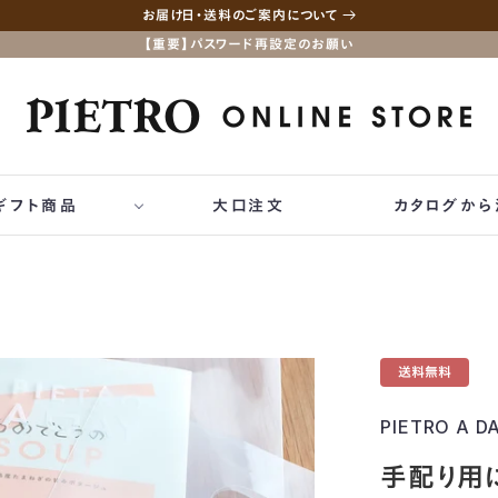
お届け日・送料のご案内について
【重要】パスワード再設定のお願い
ギフト商品
大口注文
カタログから
てのギフト商品
00円
祝い
祝い
送料無料
出物
PIETRO A D
い
手配り用に
日祝い