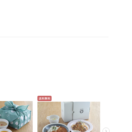
送料無料
送料無料
【箱入り】ピ
ギフト＜10食