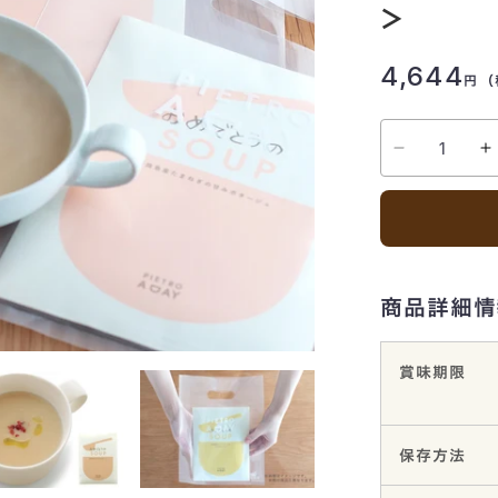
＞
ギフト
4,644
ッシングギフト
円
（
プギフト
商品詳細情
賞味期限
保存方法