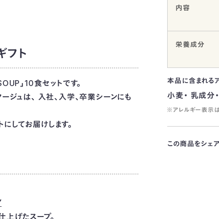
内容
栄養成分
ギフト
本品に含まれる
OUP」10食セットです。
小麦・ 乳成分・
タージュは、 入社、入学、卒業シーンにも
※アレルギー表示は
トにしてお届けします。
この商品をシェ
Y
仕上げたスープ。