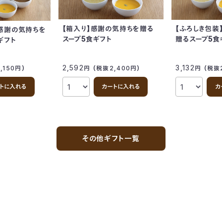
【箱入り】感謝の気持ちを贈る
【ふろしき包装
】感謝の気持ちを
スープ5食ギフト
贈るスープ5食
ギフト
2,592
3,132
,150
円
）
円
（税抜2,400
円
）
円
（税抜
トに入れる
カートに入れる
カ
その他ギフト一覧