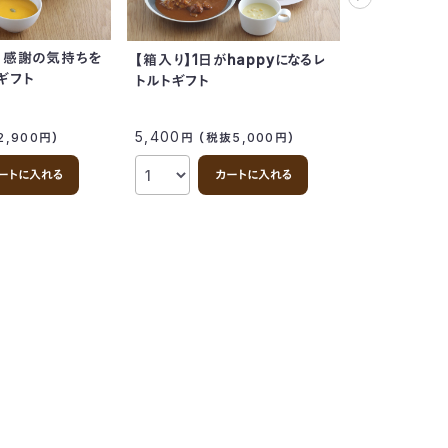
】感謝の気持ちを
【箱入り】1日がhappyになるレ
ギフト
トルトギフト
5,400
5,281
2,900
円
）
円
（税抜5,000
円
）
円
（税
ートに入れる
カートに入れる