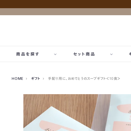
商品を探す
セット商品
ブランド一覧
アイテム一覧
価格一覧
- 自宅用セット
- すべ
- PIETRO A DAY
- ドレッシング
- 1,000〜3,0
HOME
›
ギフト
›
手配り用に、おめでとうのスープギフト＜10食＞
- おためしセット
- 出産
- おうちパスタ
- カレー・シチュー
- 〜5,000円
- 結婚
- パットフッテ
- スープ
- 引き
- AGNESI
- パスタ麺
- 内祝
- 洋麺屋ピエトロ
- パスタソース
- 誕生