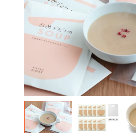
- ピエトロドレッシング
- 冷凍パスタ
- プチ
- シェフの休日
- 冷凍ピザ
- ドレ
- 冷凍ドリア・グラタン
- スー
- 調味料
- 食器・雑貨(常温便)
- 食器・雑貨(冷凍便)
- その他（常温便）
- その他（冷凍便）