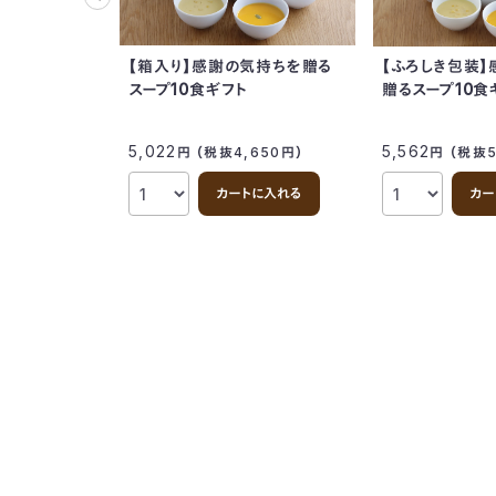
【箱入り】感謝の気持ちを贈る
【ふろしき包装
スープ10食ギフト
贈るスープ10食
5,022
5,562
円
（税抜4,650
円
）
円
（税抜5
カートに入れる
カー