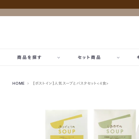
商品を探す
セット商品
ブランド一覧
アイテム一覧
価格一覧
- 自宅用セット
- すべ
- PIETRO A DAY
- ドレッシング
- 1,000〜3,0
HOME
›
【ポストイン】人気スープとパスタセット<4食>
- おためしセット
- 出産
- おうちパスタ
- カレー・シチュー
- 〜5,000円
- 結婚
- パットフッテ
- スープ
- 引き
- AGNESI
- パスタ麺
- 内祝
- 洋麺屋ピエトロ
- パスタソース
- 誕生