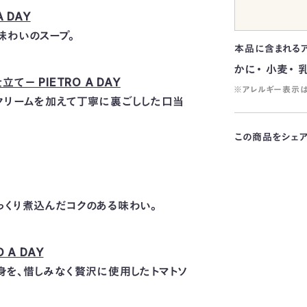
 DAY
味わいのスープ。
本品に含まれる
かに・ 小麦・ 
－ PIETRO A DAY
※アレルギー表示は
クリームを加えて丁寧に裏ごしした口当
この商品をシェ
っくり煮込んだコクのある味わい。
A DAY
身を、惜しみなく贅沢に使用したトマトソ