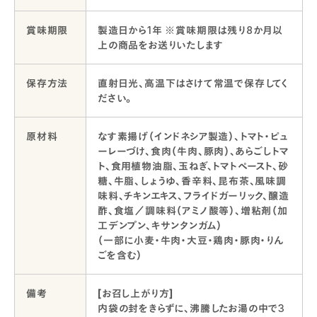
賞味期限
製造日から1年 ※賞味期限は残り8か月以
上の商品をお送りいたします
保存方法
直射日光、高温下はさけて常温で保存してく
ださい。
原材料
なす素揚げ（インドネシア製造）、トマト・ピュ
ーレーづけ、食肉（牛肉、豚肉）、あらごしトマ
ト、食用植物油脂、玉ねぎ、トマトペースト、砂
糖、牛脂、しょうゆ、香辛料、昆布茶、風味調
味料、チキンエキス、フライドガーリック、醸造
酢、食塩／調味料（アミノ酸等）、増粘剤（加
工デンプン、キサンタンガム）
（一部に小麦・牛肉・大豆・鶏肉・豚肉・りん
ごを含む）
備考
[お召し上がり方]
内袋の封をきらずに、沸騰したお湯の中で3