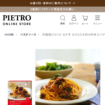
お届け日・送料のご案内について
【重要】パスワード再設定のお願い
HOME
›
パスタソース
›
洋麺屋ピエトロ なす辛 なすとひき肉の辛味スパゲ