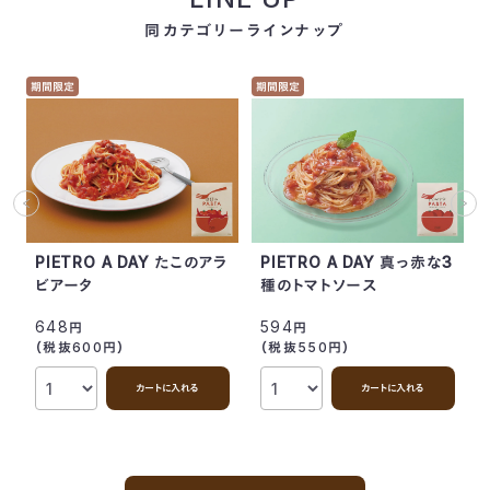
同カテゴリーラインナップ
期間限定
期間限定
PIETRO A DAY たこのアラ
PIETRO A DAY 真っ赤な3
ビアータ
種のトマトソース
648
594
円
円
（税抜600
円
）
（税抜550
円
）
カートに入れる
カートに入れる