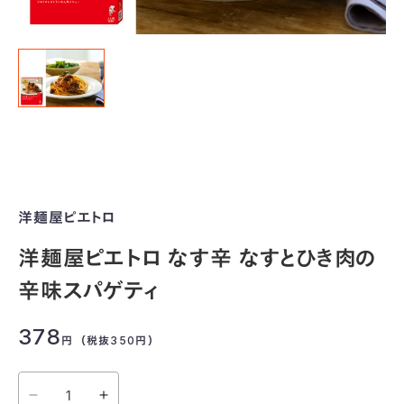
洋麺屋ピエトロ
洋麺屋ピエトロ なす辛 なすとひき肉の
辛味スパゲティ
378
円
（税抜350
円
）